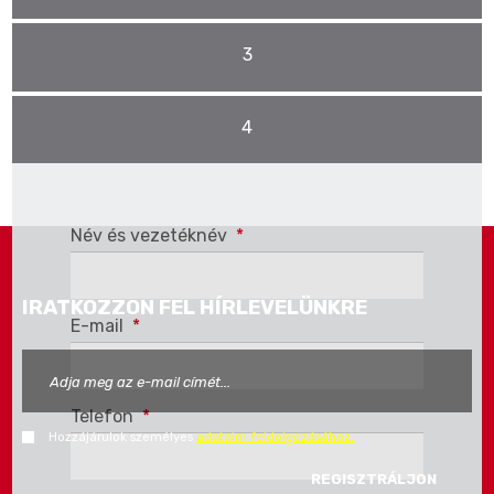
3
4
Pro stažení se musíte
Přihlásit
nebo
Registrovat
Név és vezetéknév
*
IRATKOZZON FEL HÍRLEVELÜNKRE
E-mail
*
Telefon
*
Hozzájárulok személyes
adataim feldolgozásához.