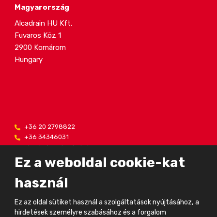
Magyarország
Alcadrain HU Kft.
Fuvaros Köz 1
2900 Komárom
Hungary
+36 20 2798822
+36 34346031
alcadrain@alcadrain.hu
Ez a weboldal cookie-kat
használ
© 2024, FV - Plast, a.s.
Ez az oldal sütiket használ a szolgáltatások nyújtásához, a
Létrehozta
eBRÁNA
hirdetések személyre szabásához és a forgalom