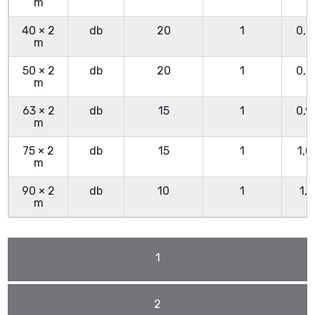
m
40 × 2
db
20
1
0,6
m
50 × 2
db
20
1
0,7
m
63 × 2
db
15
1
0,9
m
75 × 2
db
15
1
1,0
m
90 × 2
db
10
1
1,1
m
1
2