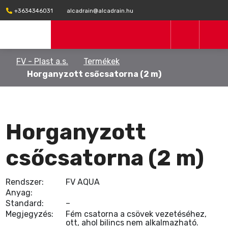
+3634346031
alcadrain@alcadrain.hu
FV - Plast a.s.
Termékek
Horganyzott csőcsatorna (2 m)
Horganyzott
csőcsatorna (2 m)
Rendszer:
FV AQUA
Anyag:
Standard:
–
Megjegyzés:
Fém csatorna a csövek vezetéséhez,
ott, ahol bilincs nem alkalmazható.