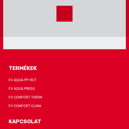
Nem
sikerült
elküldeni
az
Nem
űrlapot.
sikerült
elküldeni
az
űrlapot.
TERMÉKEK
FV AQUA PP-RCT
FV AQUA PRESS
FV COMFORT THERM
FV COMFORT CLIMA
KAPCSOLAT