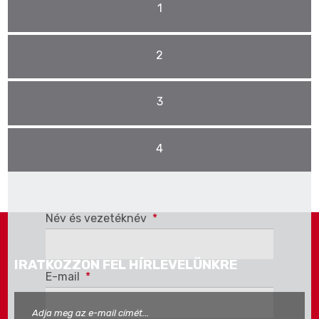
1
2
3
4
Pro stažení se musíte
Přihlásit
nebo
Registrovat
Név és vezetéknév
*
IRATKOZZON FEL HÍRLEVELÜNKRE
E-mail
*