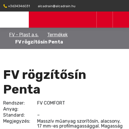
+3634346031
alcadrain@alcadrain.hu
FV - Plast a.s.
Termékek
FV rögzítősín Penta
FV rögzítősín
Penta
Rendszer:
FV COMFORT
Anyag:
Standard:
–
Megjegyzés:
Masszív műanyag szorítósín, alacsony,
17 mm-es profilmagassággal. Magasság