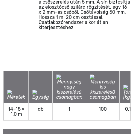
a csőszerelés után 5 mm. A sín biztosítja
az elosztócső szilárd rögzítését, egy 16
x 2 mm-es csőből. Csőtávolság 50 mm.
Hossza 1 m, 20 cm osztással.
Csatlakozórendszer a korlátlan
kiterjesztéshez
14–18 ×
db
1
100
0,18
1,0 m