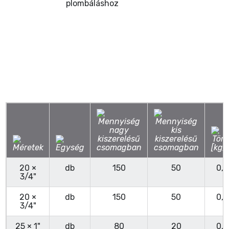
plombáláshoz
20 ×
db
150
50
0,
3/4"
20 ×
db
150
50
0,
3/4"
25 × 1"
db
80
20
0,