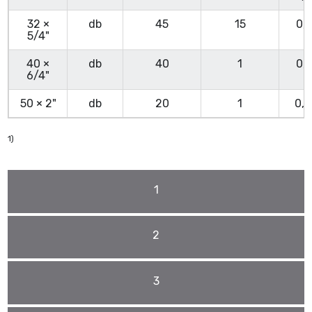
32 ×
db
45
15
0,1
5/4"
40 ×
db
40
1
0,1
6/4"
50 × 2"
db
20
1
0,
1)
1
2
3