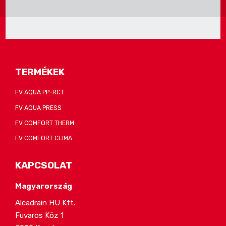
sikerült
elküldeni
az
űrlapot.
TERMÉKEK
FV AQUA PP-RCT
FV AQUA PRESS
FV COMFORT THERM
FV COMFORT CLIMA
KAPCSOLAT
Magyarország
Alcadrain HU Kft.
Fuvaros Köz 1