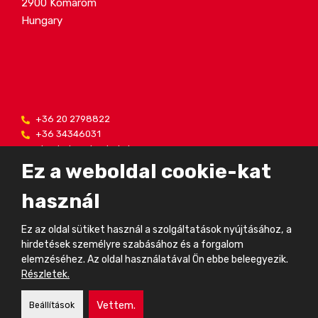
2900 Komárom
Hungary
+36 20 2798822
+36 34346031
alcadrain@alcadrain.hu
Ez a weboldal cookie-kat
használ
© 2024, FV - Plast, a.s.
Ez az oldal sütiket használ a szolgáltatások nyújtásához, a
Létrehozta
eBRÁNA
hirdetések személyre szabásához és a forgalom
Oldaltérkép
|
A személyes adatok biztonsága és védelme
elemzéséhez. Az oldal használatával Ön ebbe beleegyezik.
Részletek.
Vettem.
Beállítások