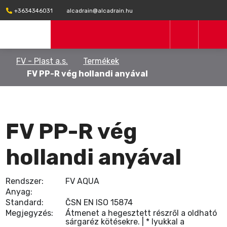
+3634346031
alcadrain@alcadrain.hu
FV - Plast a.s.
Termékek
FV PP-R vég hollandi anyával
FV PP-R vég
hollandi anyával
Rendszer:
FV AQUA
Anyag:
Standard:
ČSN EN ISO 15874
Megjegyzés:
Átmenet a hegesztett részről a oldható
sárgaréz kötésekre. | * lyukkal a