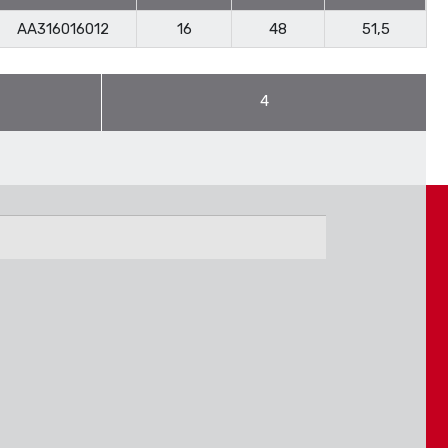
AA316016012
16
48
51,5
4