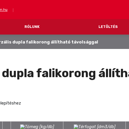
in.hu
RÓLUNK
LETÖLTÉS
zális dupla falikorong állítható távolsággal
FV PRESS (préselés)
FV THERM (fűtés)
CSÖVEK
RENDSZERCSÖVEK
ÉZ PRÉSELT IDOMOK
RENDSZERLEMEZEK PADLÓFŰTÉSH
dupla falikorong állít
ÉZ PRÉSELT IDOMOK
ELOSZTÓK ÉS SZEKRÉNYEK
TARTOZÉKOK ÉS KIEGÉSZÍTŐK
elepítéshez