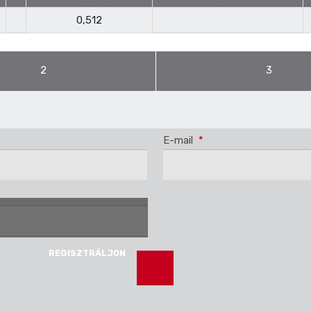
0,512
2
3
E-mail
*