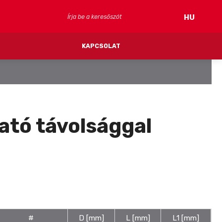
Szálláshelyek
HU
keresése
KAPCSOLAT
FV CLIMA (hűtés)
RENDSZERCSÖVEK
EZ
MENNYEZETI/FAL RENDSZERLEMEZEK
ható távolsággal
ELOSZTÓK
IDOMOK ÉS SZERELVÉNYEK
TARTOZÉKOK ÉS KIEGÉSZÍTŐK
#
D [mm]
L [mm]
L1 [mm]