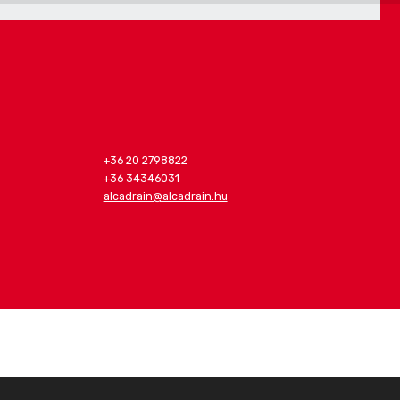
+36 20 2798822
+36 34346031
alcadrain@alcadrain.hu