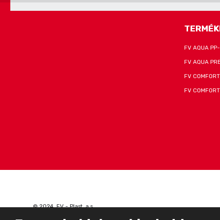
sikerült
űrlapot.
elküldeni
az
TERMÉK
űrlapot.
FV AQUA PP
FV AQUA PR
FV COMFORT
FV COMFORT
© 2024, FV - Plast, a.s.
Létrehozta
eBRÁNA